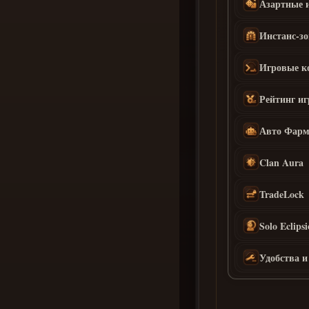
Азартные 
Тату-Костю
Инстанс-з
Игровые к
Рейтинг иг
Авто Фар
Clan Aura
TradeLock
Solo Eclips
Удобства и