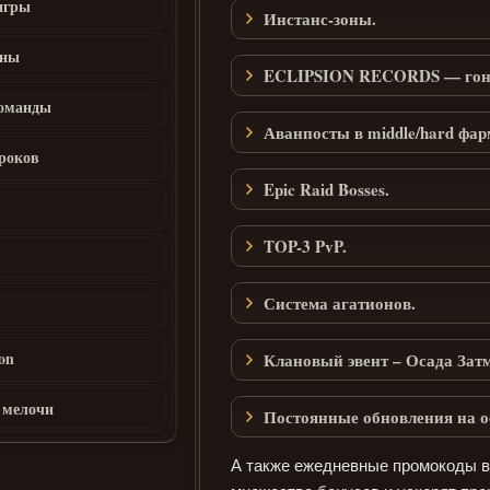
игры
мы
Инстанс-зоны.
Эпическая Бижутерия [ECLIPSION PLUS]
оны
ECLIPSION RECORDS — гонка
оманды
Аванпосты в middle/hard фар
роков
Epic Raid Bosses.
м
TOP-3 PvP.
Система агатионов.
ion
Клановый эвент – Осада Зат
 мелочи
Постоянные обновления на о
А также ежедневные промокоды в