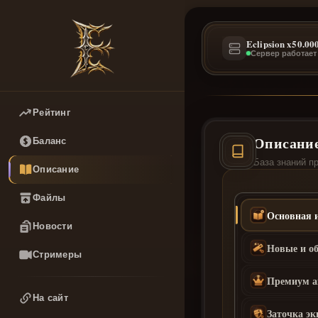
Eclipsion x50.00
Сервер работает
Рейтинг
Описание
Баланс
База знаний п
Описание
Файлы
Основная 
Новости
Новые и о
Стримеры
Премиум а
На сайт
Заточка э