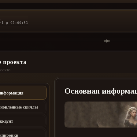
0
·
1 д 02:00:32
 проекта
роекта
Основная информа
информация
бновленные скиллы
ккаунт
кипировки