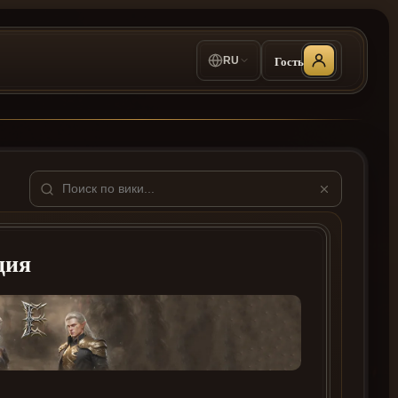
Гость
RU
ция