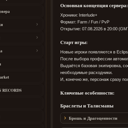
Основная концепция сервера:
рвера
Хроники: Interlude+
Формат: Farm / Fun / PvP
ки
Открытие: 07.08.2026 в 20:00 (G
ы
P Рун
Старт игры:
навыки
а
Новые игроки появляются в Eclips
а
После выбора профессии автомат
 (Аванпост)
я
Выдаётся базовая экипировка, с
а
Аванпост)
необходимые расходники.
- скиллы
arket
RM
И, конечно же, персонаж сразу п
N RECORDS
Ключевые особенности:
Бижутерия [ECLIPSION]
Браслеты и Талисманы
ы
Брошь и Драгоценности
Талисманы / Пояс